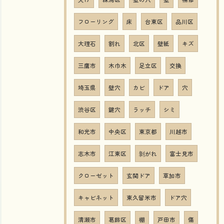
フローリング
床
台東区
品川区
大理石
割れ
北区
壁紙
キズ
三鷹市
木巾木
足立区
交換
埼玉県
壁穴
カビ
ドア
穴
渋谷区
鍵穴
ラッチ
シミ
和光市
中央区
東京都
川越市
志木市
江東区
剝がれ
富士見市
クローゼット
玄関ドア
草加市
キャビネット
東久留米市
ドア穴
清瀬市
葛飾区
棚
戸田市
傷