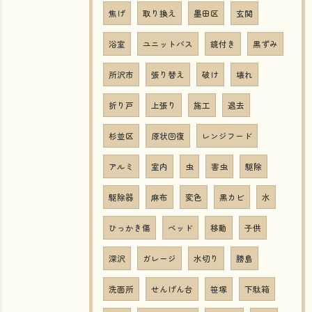
焦げ
取り換え
墨田区
玄関
浴室
ユニットバス
鏡付き
黒ずみ
所沢市
張り替え
破け
壊れ
折り戸
上張り
施工
退去
杉並区
原状回復
レンジフード
アルミ
室内
虫
害虫
駆除
駆除器
麻布
変色
黒カビ
水
ひっかき傷
ベッド
移動
子供
深沢
ガレージ
水切り
勝島
洗面所
せんげん台
笹塚
下駄箱