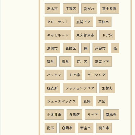
志木市
江東区
剝がれ
富士見市
クローゼット
玄関ドア
草加市
キャビネット
東久留米市
ドア穴
清瀬市
葛飾区
棚
戸田市
傷
建具
家具
荒川区
浴室ドア
パッキン
ドア枠
ケーシング
脱衣所
クッションフロア
張替え
シューズボックス
靴箱
港区
小金井市
目黒区
リペア
南麻布
南区
白岡市
新座市
調布市