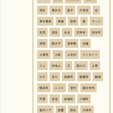
初台
東水元
直す
大宮区
白
東日暮里
東陽
窓枠
猫
サッシ
志茂
湿気
水分
吉祥寺
弥生町
浮間
開き戸
浅草橋
分譲
上尾市
入船
上北沢
コンセント
ジム
仲池上
爪
西川口
上馬
ひび
玉川
高鼻町
朝霞市
飯塚
横浜市
ルミネ
受付
国分寺市
戸倉
住宅
岩槻区
八幡町
室内ドア
設置
西区
大成町