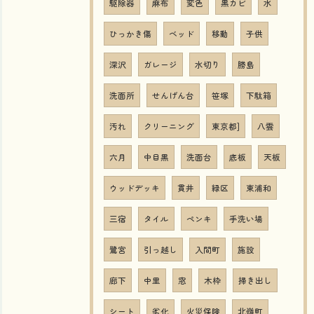
駆除器
麻布
変色
黒カビ
水
ひっかき傷
ベッド
移動
子供
深沢
ガレージ
水切り
勝島
洗面所
せんげん台
笹塚
下駄箱
汚れ
クリーニング
東京都]
八雲
六月
中目黒
洗面台
底板
天板
ウッドデッキ
貫井
緑区
東浦和
三宿
タイル
ペンキ
手洗い場
鷺宮
引っ越し
入間町
施設
廊下
中里
窓
木枠
掃き出し
シート
劣化
火災保険
北嶺町