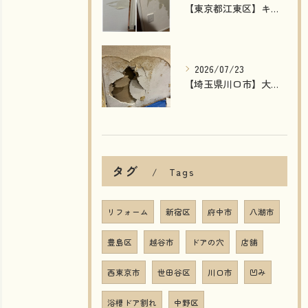
【東京都江東区】キッチンカウンター下・玄関の壁剥がれを補修｜石膏ボードから丁寧に修復した施工事例
2026/07/23
【埼玉県川口市】大型店舗の壁穴補修｜湿気で劣化した壁を石膏ボード交換で原状回復！
タグ
Tags
リフォーム
新宿区
府中市
八潮市
豊島区
越谷市
ドアの穴
店舗
西東京市
世田谷区
川口市
凹み
浴槽ドア割れ
中野区