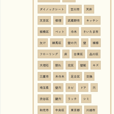
ダイノックシート
吉川市
天井
文京区
修理
武蔵野市
キッチン
板橋区
ペット
巾木
さいたま市
欠け
練馬区
壁の穴
壁
補修
フローリング
床
台東区
品川区
大理石
割れ
北区
壁紙
キズ
三鷹市
木巾木
足立区
交換
埼玉県
壁穴
カビ
ドア
穴
渋谷区
鍵穴
ラッチ
シミ
和光市
中央区
東京都
川越市