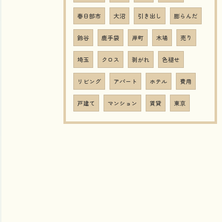
春日部市
大沼
引き出し
膨らんだ
鈴谷
鹿手袋
岸町
木場
売り
埼玉
クロス
剥がれ
色褪せ
リビング
アパート
ホテル
費用
戸建て
マンション
賃貸
東京