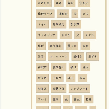
江戸川区
業者
無垢
色あせ
修理リペア
浦和区
枠
ビス
トイレ
貼り換え
引き戸
スライドドア
かじり
犬
えぐれ
焦げ
取り換え
墨田区
玄関
浴室
ユニットバス
鏡付き
黒ずみ
所沢市
張り替え
破け
壊れ
折り戸
上張り
施工
退去
杉並区
原状回復
レンジフード
アルミ
室内
虫
害虫
駆除