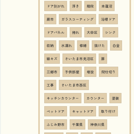
ドア剝がれ
浮き
階段
本蓮沼
蕨市
ガラスコーティング
浴槽ドア
ドアパネル
捲れ
大田区
シンク
収納
水漏れ
修繕
抜けた
白金
線キズ
さいたま市見沼区
扉
三郷市
子供部屋
増設
間仕切り
工事
さいたま市西区
キッチンカウンター
カウンター
塗装
ペットドア
キャットドア
取り付け
ふじみ野市
千葉県
神奈川県