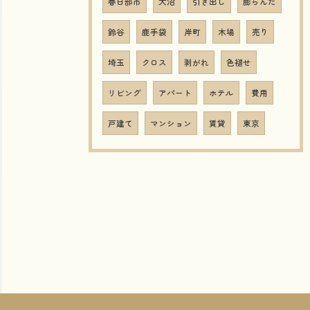
春日部市
大沼
引き出し
膨らんだ
鈴谷
鹿手袋
岸町
木場
売り
埼玉
クロス
剥がれ
色褪せ
リビング
アパート
ホテル
費用
戸建て
マンション
賃貸
東京