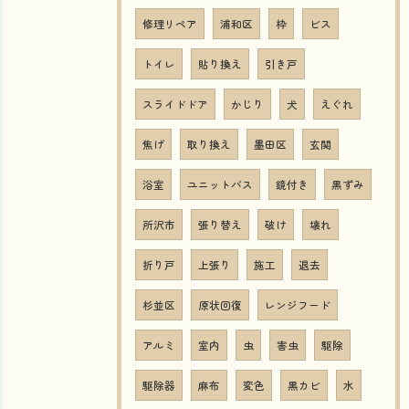
修理リペア
浦和区
枠
ビス
トイレ
貼り換え
引き戸
スライドドア
かじり
犬
えぐれ
焦げ
取り換え
墨田区
玄関
浴室
ユニットバス
鏡付き
黒ずみ
所沢市
張り替え
破け
壊れ
折り戸
上張り
施工
退去
杉並区
原状回復
レンジフード
アルミ
室内
虫
害虫
駆除
駆除器
麻布
変色
黒カビ
水