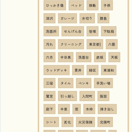
ひっかき傷
ベッド
移動
子供
深沢
ガレージ
水切り
勝島
洗面所
せんげん台
笹塚
下駄箱
汚れ
クリーニング
東京都]
八雲
六月
中目黒
洗面台
底板
天板
ウッドデッキ
貫井
緑区
東浦和
三宿
タイル
ペンキ
手洗い場
鷺宮
引っ越し
入間町
施設
廊下
中里
窓
木枠
掃き出し
シート
劣化
火災保険
北嶺町