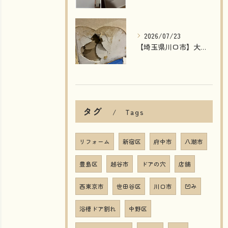
2026/07/23
【埼玉県川口市】大型店舗の壁穴補修｜湿気で劣化した壁を石膏ボード交換で原状回復！
タグ
Tags
リフォーム
新宿区
府中市
八潮市
豊島区
越谷市
ドアの穴
店舗
西東京市
世田谷区
川口市
凹み
浴槽ドア割れ
中野区