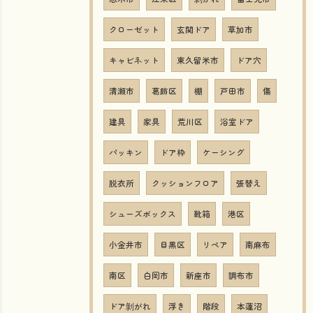
クローゼット
玄関ドア
草加市
キャビネット
東久留米市
ドア穴
清瀬市
葛飾区
棚
戸田市
傷
建具
家具
荒川区
浴室ドア
パッキン
ドア枠
ケーシング
脱衣所
クッションフロア
張替え
シューズボックス
靴箱
港区
小金井市
目黒区
リペア
南麻布
南区
白岡市
新座市
調布市
ドア剝がれ
浮き
階段
本蓮沼