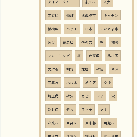
ダイノックシート
吉川市
天井
文京区
修理
武蔵野市
キッチン
板橋区
ペット
巾木
さいたま市
欠け
練馬区
壁の穴
壁
補修
フローリング
床
台東区
品川区
大理石
割れ
北区
壁紙
キズ
三鷹市
木巾木
足立区
交換
埼玉県
壁穴
カビ
ドア
穴
渋谷区
鍵穴
ラッチ
シミ
和光市
中央区
東京都
川越市
志木市
江東区
剝がれ
富士見市