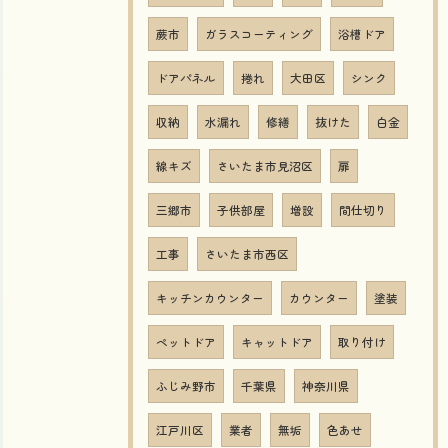
蕨市
ガラスコーティング
浴槽ドア
ドアパネル
捲れ
大田区
シンク
収納
水漏れ
修繕
抜けた
白金
線キズ
さいたま市見沼区
扉
三郷市
子供部屋
増設
間仕切り
工事
さいたま市西区
キッチンカウンター
カウンター
塗装
ペットドア
キャットドア
取り付け
ふじみ野市
千葉県
神奈川県
江戸川区
業者
無垢
色あせ