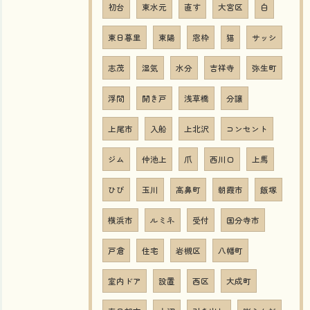
初台
東水元
直す
大宮区
白
東日暮里
東陽
窓枠
猫
サッシ
志茂
湿気
水分
吉祥寺
弥生町
浮間
開き戸
浅草橋
分譲
上尾市
入船
上北沢
コンセント
ジム
仲池上
爪
西川口
上馬
ひび
玉川
高鼻町
朝霞市
飯塚
横浜市
ルミネ
受付
国分寺市
戸倉
住宅
岩槻区
八幡町
室内ドア
設置
西区
大成町