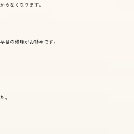
掛からなくなります。
み
お早目の修理がお勧めです。
した。