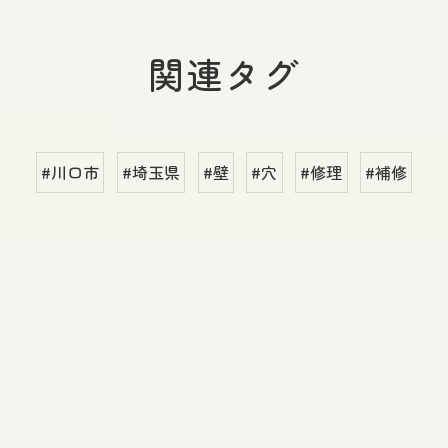
関連タグ
#川口市
#埼玉県
#壁
#穴
#修理
#補修