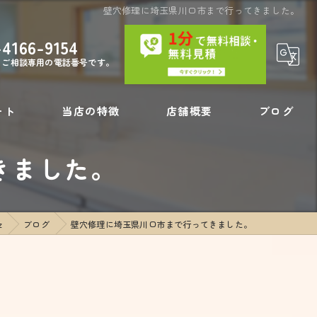
壁穴修理に埼玉県川口市まで行ってきました。
-4166-9154
・ご相談専用の電話番号です。
ート
当店の特徴
店舗概要
ブログ
きました。
内装工事
コラム
壁の穴
z
ブログ
壁穴修理に埼玉県川口市まで行ってきました。
フローリング補修
リペア
壁紙