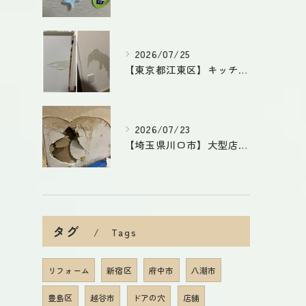
2026/07/25
【東京都江東区】キッチンカウンター下・玄関の壁剥がれを補修｜石膏ボードから丁寧に修復した施工事例
2026/07/23
【埼玉県川口市】大型店舗の壁穴補修｜湿気で劣化した壁を石膏ボード交換で原状回復！
タグ
Tags
リフォーム
新宿区
府中市
八潮市
豊島区
越谷市
ドアの穴
店舗