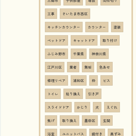
三郷市
子供部屋
増設
間仕切り
工事
さいたま市西区
キッチンカウンター
カウンター
塗装
ペットドア
キャットドア
取り付け
ふじみ野市
千葉県
神奈川県
江戸川区
業者
無垢
色あせ
修理リペア
浦和区
枠
ビス
トイレ
貼り換え
引き戸
スライドドア
かじり
犬
えぐれ
焦げ
取り換え
墨田区
玄関
浴室
ユニットバス
鏡付き
黒ずみ