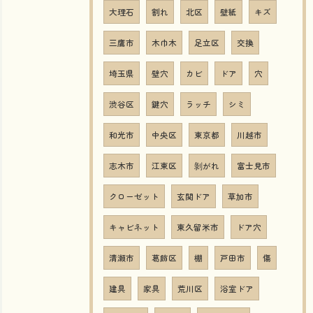
大理石
割れ
北区
壁紙
キズ
三鷹市
木巾木
足立区
交換
埼玉県
壁穴
カビ
ドア
穴
渋谷区
鍵穴
ラッチ
シミ
和光市
中央区
東京都
川越市
志木市
江東区
剝がれ
富士見市
クローゼット
玄関ドア
草加市
キャビネット
東久留米市
ドア穴
清瀬市
葛飾区
棚
戸田市
傷
建具
家具
荒川区
浴室ドア