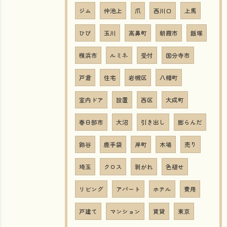
ジム
仲池上
爪
西川口
上馬
ひび
玉川
高鼻町
朝霞市
飯塚
横浜市
ルミネ
受付
国分寺市
戸倉
住宅
岩槻区
八幡町
室内ドア
設置
西区
大成町
春日部市
大沼
引き出し
膨らんだ
鈴谷
鹿手袋
岸町
木場
売り
埼玉
クロス
剥がれ
色褪せ
リビング
アパート
ホテル
費用
戸建て
マンション
賃貸
東京