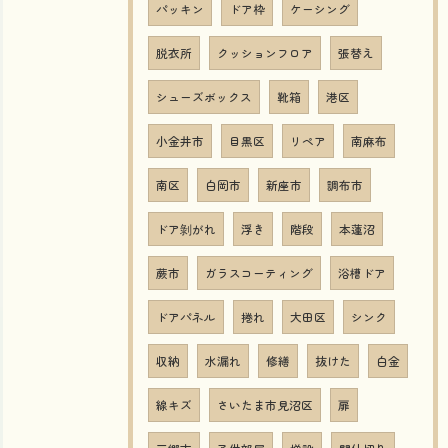
パッキン
ドア枠
ケーシング
脱衣所
クッションフロア
張替え
シューズボックス
靴箱
港区
小金井市
目黒区
リペア
南麻布
南区
白岡市
新座市
調布市
ドア剝がれ
浮き
階段
本蓮沼
蕨市
ガラスコーティング
浴槽ドア
ドアパネル
捲れ
大田区
シンク
収納
水漏れ
修繕
抜けた
白金
線キズ
さいたま市見沼区
扉