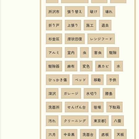
所沢市
張り替え
破け
壊れ
折り戸
上張り
施工
退去
杉並区
原状回復
レンジフード
アルミ
室内
虫
害虫
駆除
駆除器
麻布
変色
黒カビ
水
ひっかき傷
ベッド
移動
子供
深沢
ガレージ
水切り
勝島
洗面所
せんげん台
笹塚
下駄箱
汚れ
クリーニング
東京都]
八雲
六月
中目黒
洗面台
底板
天板