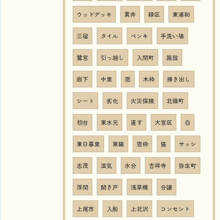
ウッドデッキ
貫井
緑区
東浦和
三宿
タイル
ペンキ
手洗い場
鷺宮
引っ越し
入間町
施設
廊下
中里
窓
木枠
掃き出し
シート
劣化
火災保険
北嶺町
初台
東水元
直す
大宮区
白
東日暮里
東陽
窓枠
猫
サッシ
志茂
湿気
水分
吉祥寺
弥生町
浮間
開き戸
浅草橋
分譲
上尾市
入船
上北沢
コンセント