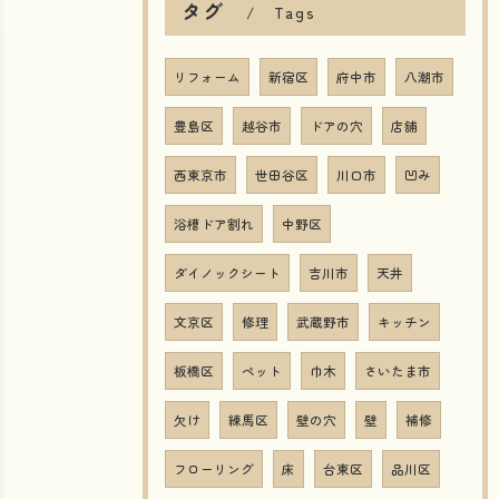
タグ
Tags
リフォーム
新宿区
府中市
八潮市
豊島区
越谷市
ドアの穴
店舗
西東京市
世田谷区
川口市
凹み
浴槽ドア割れ
中野区
ダイノックシート
吉川市
天井
文京区
修理
武蔵野市
キッチン
板橋区
ペット
巾木
さいたま市
欠け
練馬区
壁の穴
壁
補修
フローリング
床
台東区
品川区