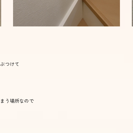
。
にぶつけて
しまう場所なので