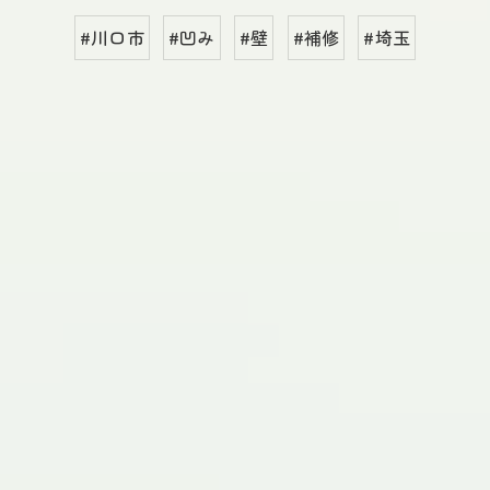
#川口市
#凹み
#壁
#補修
#埼玉