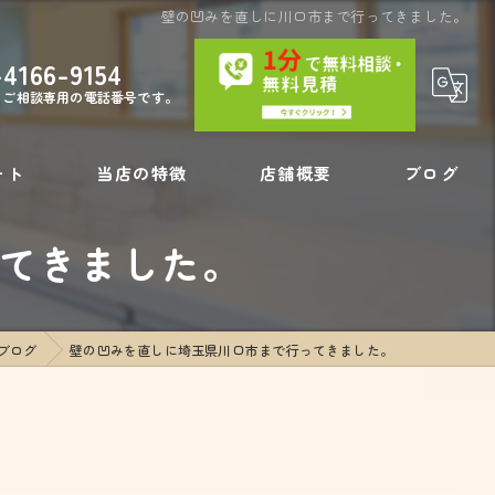
壁の凹みを直しに川口市まで行ってきました。
-4166-9154
・ご相談専用の電話番号です。
ート
当店の特徴
店舗概要
ブログ
てきました。
内装工事
コラム
壁の穴
ブログ
壁の凹みを直しに埼玉県川口市まで行ってきました。
フローリング補修
リペア
壁紙