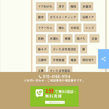
ドア剝がれ
浮き
階段
本蓮沼
蕨市
ガラスコーティング
浴槽ドア
ドアパネル
捲れ
大田区
シンク
収納
水漏れ
修繕
抜けた
白金
線キズ
さいたま市見沼区
扉
三郷市
子供部屋
増設
間仕切り
工事
さいたま市西区
070-4166-9154
※お問い合わせ・ご相談専用の電話番号です。
キッチンカウンター
カウンター
塗装
ペットドア
キャットドア
取り付け
ふじみ野市
千葉県
神奈川県