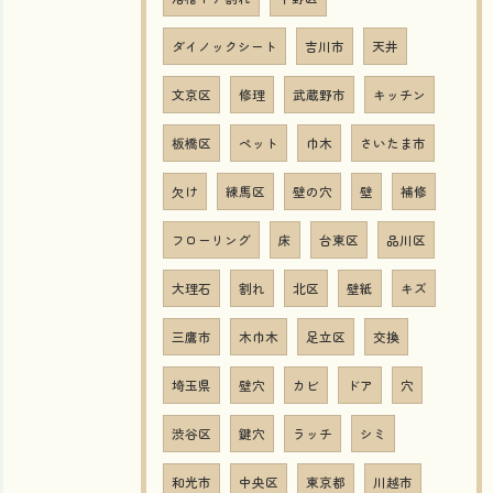
ダイノックシート
吉川市
天井
文京区
修理
武蔵野市
キッチン
板橋区
ペット
巾木
さいたま市
欠け
練馬区
壁の穴
壁
補修
フローリング
床
台東区
品川区
大理石
割れ
北区
壁紙
キズ
三鷹市
木巾木
足立区
交換
埼玉県
壁穴
カビ
ドア
穴
渋谷区
鍵穴
ラッチ
シミ
和光市
中央区
東京都
川越市