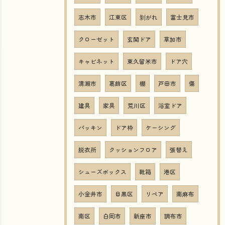
志木市
江東区
剝がれ
富士見市
クローゼット
玄関ドア
草加市
キャビネット
東久留米市
ドア穴
清瀬市
葛飾区
棚
戸田市
傷
建具
家具
荒川区
浴室ドア
パッキン
ドア枠
ケーシング
脱衣所
クッションフロア
張替え
シューズボックス
靴箱
港区
小金井市
目黒区
リペア
南麻布
南区
白岡市
新座市
調布市