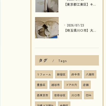
【東京都江東区】キッチンカウンター下・玄関の壁剥がれを補修｜石膏ボードから丁寧に修復した施工事例
2026/07/23
【埼玉県川口市】大型店舗の壁穴補修｜湿気で劣化した壁を石膏ボード交換で原状回復！
タグ
Tags
リフォーム
新宿区
府中市
八潮市
豊島区
越谷市
ドアの穴
店舗
西東京市
世田谷区
川口市
凹み
浴槽ドア割れ
中野区