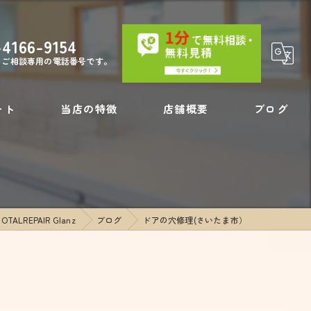
-4166-9154
・ご相談専用の電話番号です。
ート
当店の特徴
店舗概要
ブログ
）
内装工事
コラム
壁の穴
REPAIR Glanz
ブログ
ドアの穴修理(さいたま市）
フローリング補修
リペア
壁紙