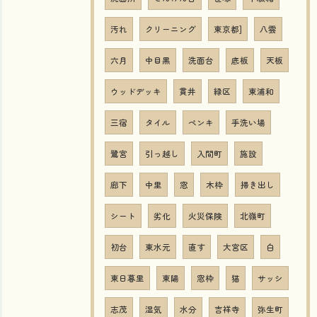
汚れ
クリーニング
東京都]
八雲
六月
中目黒
洗面台
底板
天板
ウッドデッキ
貫井
緑区
東浦和
三宿
タイル
ペンキ
手洗い場
鷺宮
引っ越し
入間町
施設
廊下
中里
窓
木枠
掃き出し
シート
劣化
火災保険
北嶺町
初台
東水元
直す
大宮区
白
東日暮里
東陽
窓枠
猫
サッシ
志茂
湿気
水分
吉祥寺
弥生町