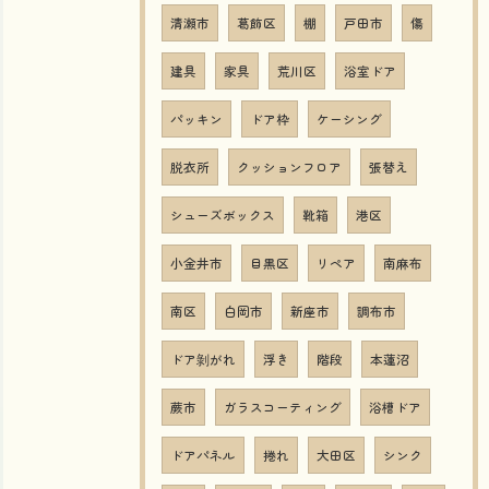
清瀬市
葛飾区
棚
戸田市
傷
建具
家具
荒川区
浴室ドア
パッキン
ドア枠
ケーシング
脱衣所
クッションフロア
張替え
シューズボックス
靴箱
港区
小金井市
目黒区
リペア
南麻布
南区
白岡市
新座市
調布市
ドア剝がれ
浮き
階段
本蓮沼
蕨市
ガラスコーティング
浴槽ドア
ドアパネル
捲れ
大田区
シンク