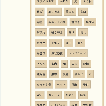
スライドドア
かじり
犬
えぐれ
焦げ
取り換え
墨田区
玄関
浴室
ユニットバス
鏡付き
黒ずみ
所沢市
張り替え
破け
壊れ
折り戸
上張り
施工
退去
杉並区
原状回復
レンジフード
アルミ
室内
虫
害虫
駆除
駆除器
麻布
変色
黒カビ
水
ひっかき傷
ベッド
移動
子供
深沢
ガレージ
水切り
勝島
洗面所
せんげん台
笹塚
下駄箱