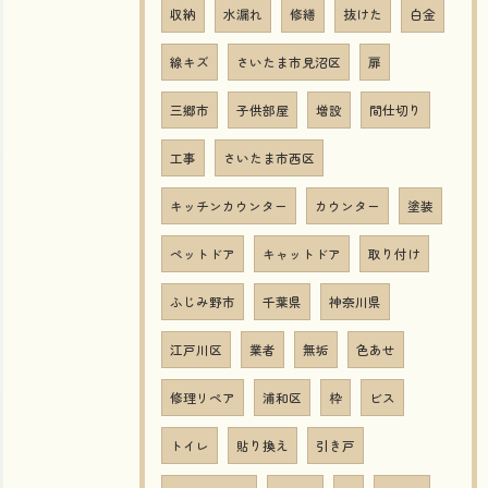
収納
水漏れ
修繕
抜けた
白金
線キズ
さいたま市見沼区
扉
三郷市
子供部屋
増設
間仕切り
工事
さいたま市西区
キッチンカウンター
カウンター
塗装
ペットドア
キャットドア
取り付け
ふじみ野市
千葉県
神奈川県
江戸川区
業者
無垢
色あせ
修理リペア
浦和区
枠
ビス
トイレ
貼り換え
引き戸