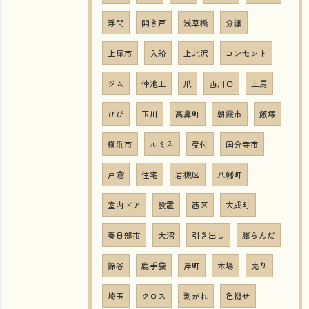
浮間
開き戸
浅草橋
分譲
上尾市
入船
上北沢
コンセント
ジム
仲池上
爪
西川口
上馬
ひび
玉川
高鼻町
朝霞市
飯塚
横浜市
ルミネ
受付
国分寺市
戸倉
住宅
岩槻区
八幡町
室内ドア
設置
西区
大成町
春日部市
大沼
引き出し
膨らんだ
鈴谷
鹿手袋
岸町
木場
売り
埼玉
クロス
剥がれ
色褪せ