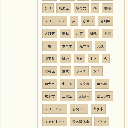
欠け
練馬区
壁の穴
壁
補修
フローリング
床
台東区
品川区
大理石
割れ
北区
壁紙
キズ
三鷹市
木巾木
足立区
交換
埼玉県
壁穴
カビ
ドア
穴
渋谷区
鍵穴
ラッチ
シミ
和光市
中央区
東京都
川越市
志木市
江東区
剝がれ
富士見市
クローゼット
玄関ドア
草加市
キャビネット
東久留米市
ドア穴