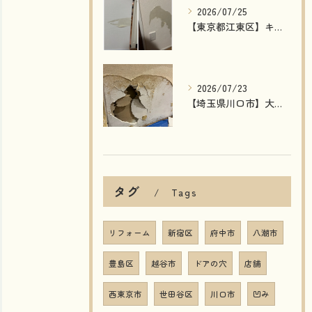
2026/07/25
【東京都江東区】キッチンカウンター下・玄関の壁剥がれを補修｜石膏ボードから丁寧に修復した施工事例
2026/07/23
【埼玉県川口市】大型店舗の壁穴補修｜湿気で劣化した壁を石膏ボード交換で原状回復！
タグ
Tags
リフォーム
新宿区
府中市
八潮市
豊島区
越谷市
ドアの穴
店舗
西東京市
世田谷区
川口市
凹み