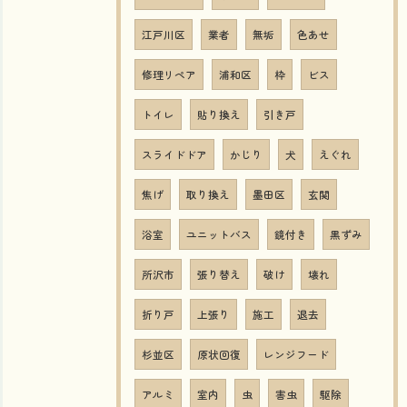
江戸川区
業者
無垢
色あせ
修理リペア
浦和区
枠
ビス
トイレ
貼り換え
引き戸
スライドドア
かじり
犬
えぐれ
焦げ
取り換え
墨田区
玄関
浴室
ユニットバス
鏡付き
黒ずみ
所沢市
張り替え
破け
壊れ
折り戸
上張り
施工
退去
杉並区
原状回復
レンジフード
アルミ
室内
虫
害虫
駆除