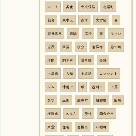
シート
劣化
火災保険
北嶺町
初台
東水元
直す
大宮区
白
東日暮里
東陽
窓枠
猫
サッシ
志茂
湿気
水分
吉祥寺
弥生町
浮間
開き戸
浅草橋
分譲
上尾市
入船
上北沢
コンセント
ジム
仲池上
爪
西川口
上馬
ひび
玉川
高鼻町
朝霞市
飯塚
横浜市
ルミネ
受付
国分寺市
戸倉
住宅
岩槻区
八幡町