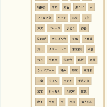
駆除器
麻布
変色
黒カビ
水
ひっかき傷
ベッド
移動
子供
深沢
ガレージ
水切り
勝島
洗面所
せんげん台
笹塚
下駄箱
汚れ
クリーニング
東京都]
八雲
六月
中目黒
洗面台
底板
天板
ウッドデッキ
貫井
緑区
東浦和
三宿
タイル
ペンキ
手洗い場
鷺宮
引っ越し
入間町
施設
廊下
中里
窓
木枠
掃き出し