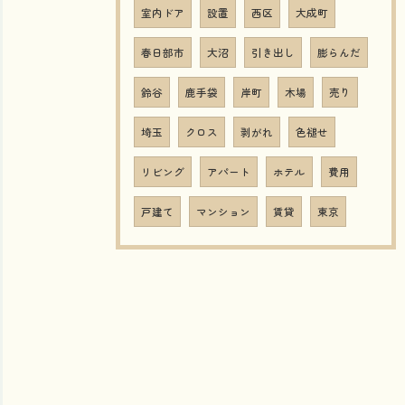
室内ドア
設置
西区
大成町
春日部市
大沼
引き出し
膨らんだ
鈴谷
鹿手袋
岸町
木場
売り
埼玉
クロス
剥がれ
色褪せ
リビング
アパート
ホテル
費用
戸建て
マンション
賃貸
東京