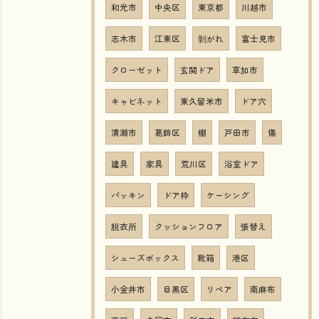
和光市
中央区
東京都
川越市
志木市
江東区
剝がれ
富士見市
クローゼット
玄関ドア
草加市
キャビネット
東久留米市
ドア穴
清瀬市
葛飾区
棚
戸田市
傷
建具
家具
荒川区
浴室ドア
パッキン
ドア枠
ケーシング
脱衣所
クッションフロア
張替え
シューズボックス
靴箱
港区
小金井市
目黒区
リペア
南麻布