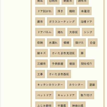
南区
白岡市
新座市
調布市
ドア剝がれ
浮き
階段
本蓮沼
蕨市
ガラスコーティング
浴槽ドア
ドアパネル
捲れ
大田区
シンク
収納
水漏れ
修繕
抜けた
白金
線キズ
さいたま市見沼区
扉
三郷市
子供部屋
増設
間仕切り
工事
さいたま市西区
キッチンカウンター
カウンター
塗装
ペットドア
キャットドア
取り付け
ふじみ野市
千葉県
神奈川県