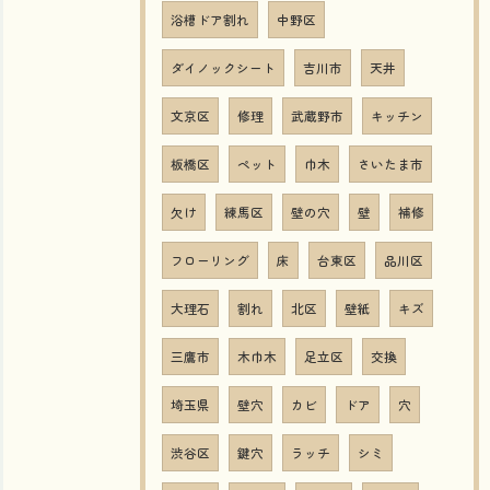
浴槽ドア割れ
中野区
ダイノックシート
吉川市
天井
文京区
修理
武蔵野市
キッチン
板橋区
ペット
巾木
さいたま市
欠け
練馬区
壁の穴
壁
補修
フローリング
床
台東区
品川区
大理石
割れ
北区
壁紙
キズ
三鷹市
木巾木
足立区
交換
埼玉県
壁穴
カビ
ドア
穴
渋谷区
鍵穴
ラッチ
シミ