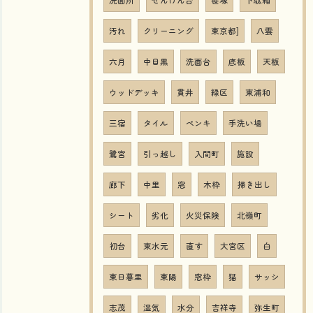
洗面所
せんげん台
笹塚
下駄箱
汚れ
クリーニング
東京都]
八雲
六月
中目黒
洗面台
底板
天板
ウッドデッキ
貫井
緑区
東浦和
三宿
タイル
ペンキ
手洗い場
鷺宮
引っ越し
入間町
施設
廊下
中里
窓
木枠
掃き出し
シート
劣化
火災保険
北嶺町
初台
東水元
直す
大宮区
白
東日暮里
東陽
窓枠
猫
サッシ
志茂
湿気
水分
吉祥寺
弥生町