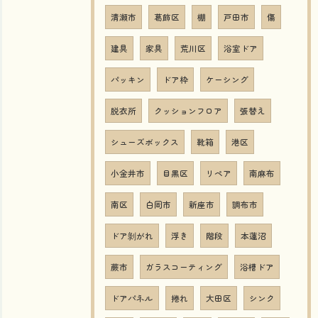
清瀬市
葛飾区
棚
戸田市
傷
建具
家具
荒川区
浴室ドア
パッキン
ドア枠
ケーシング
脱衣所
クッションフロア
張替え
シューズボックス
靴箱
港区
小金井市
目黒区
リペア
南麻布
南区
白岡市
新座市
調布市
ドア剝がれ
浮き
階段
本蓮沼
蕨市
ガラスコーティング
浴槽ドア
ドアパネル
捲れ
大田区
シンク