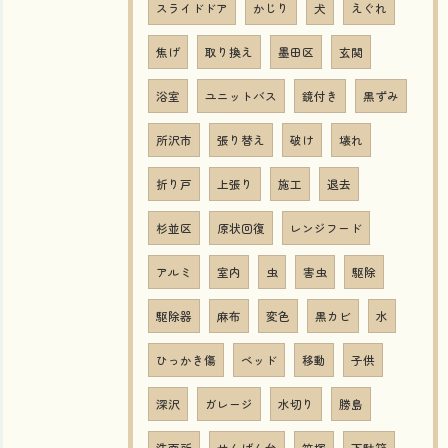
スライドドア
かじり
犬
えぐれ
焦げ
取り換え
墨田区
玄関
浴室
ユニットバス
鏡付き
黒ずみ
所沢市
張り替え
破け
壊れ
折り戸
上張り
施工
退去
杉並区
原状回復
レンジフード
アルミ
室内
虫
害虫
駆除
駆除器
麻布
変色
黒カビ
水
ひっかき傷
ベッド
移動
子供
深沢
ガレージ
水切り
勝島