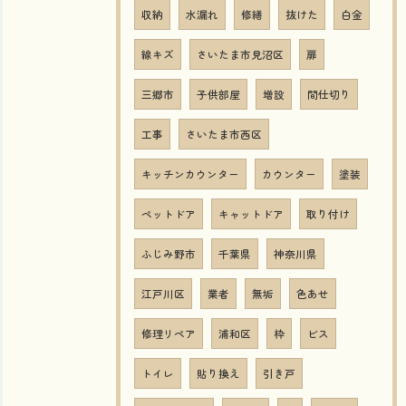
収納
水漏れ
修繕
抜けた
白金
線キズ
さいたま市見沼区
扉
三郷市
子供部屋
増設
間仕切り
工事
さいたま市西区
キッチンカウンター
カウンター
塗装
ペットドア
キャットドア
取り付け
ふじみ野市
千葉県
神奈川県
江戸川区
業者
無垢
色あせ
修理リペア
浦和区
枠
ビス
トイレ
貼り換え
引き戸