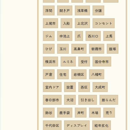
浮間
開き戸
浅草橋
分譲
上尾市
入船
上北沢
コンセント
ジム
仲池上
爪
西川口
上馬
ひび
玉川
高鼻町
朝霞市
飯塚
横浜市
ルミネ
受付
国分寺市
戸倉
住宅
岩槻区
八幡町
室内ドア
設置
西区
大成町
春日部市
大沼
引き出し
膨らんだ
鈴谷
鹿手袋
岸町
木場
売り
千代田区
ディスプレイ
経年劣化