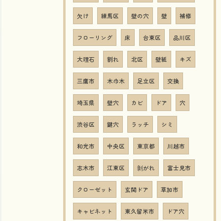
欠け
練馬区
壁の穴
壁
補修
フローリング
床
台東区
品川区
大理石
割れ
北区
壁紙
キズ
三鷹市
木巾木
足立区
交換
埼玉県
壁穴
カビ
ドア
穴
渋谷区
鍵穴
ラッチ
シミ
和光市
中央区
東京都
川越市
志木市
江東区
剝がれ
富士見市
クローゼット
玄関ドア
草加市
キャビネット
東久留米市
ドア穴