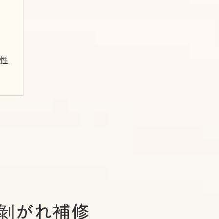
要性
選ぶ
ト
ク
剝がれ補修