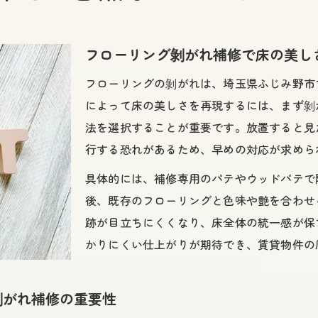
プロの技で剝がれたフローリングを素早く補修する秘訣
プロによるフローリング剝がれ補修の高品質な施工法
フローリング剝がれ補修で床の美し
剝がれた部分に適したフローリング剝がれ補修材の選
フローリングの剝がれは、埼玉県ふじみ野市
短時間で仕上がるフローリング剝がれ補修の実例紹介
によって床の美しさを再現するには、まず剝
補修後も安心のフローリング剝がれ補修チェックポイ
法を選択することが重要です。放置すると見
剝がれた原因別フローリング剝がれ補修のコツ
行する恐れがあるため、早めの対応が求めら
賃貸で安心！フローリング剝がれ補修の失敗ゼロ術
具体的には、補修専用のパテやウッドパテで
賃貸物件でも安心なフローリング剝がれ補修の選択肢
後、既存のフローリングと色味や艶を合わせ
フローリング剝がれ補修で原状回復をスムーズに実現
跡が目立ちにくくなり、床全体の統一感が保
補修跡がバレにくいフローリング剝がれ補修の方法
かりにくい仕上がりが期待でき、賃貸物件の
フローリング剝がれ補修で退去時のトラブルを防ぐコ
損傷状況別フローリング剝がれ補修の最適な進め方
剝がれ補修の重要性
補修跡が目立たないフローリング補修の選び方ガイド