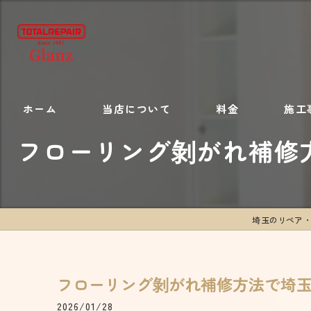
ホーム
当店について
料金
施工
フローリング剝がれ補修
施工内容
埼玉のリペア・リフ
フローリング剝がれ補修方法で埼
2026/01/28