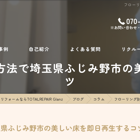
フロー
070
※お問い合わせ
事例
自己紹介
よくある質問
リクル
方法で埼玉県ふじみ野市の
ツ
ォームならTOTALREPAIR Glanz
ブログ
コラム
フローリング
玉県ふじみ野市の美しい床を即日再生するコ