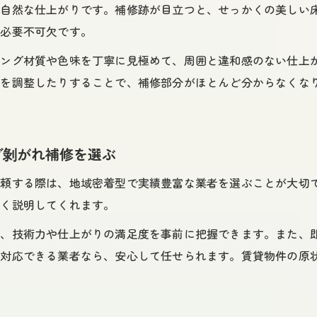
、自然な仕上がりです。補修跡が目立つと、せっかくの美しい
補修跡が残らないフローリング剝がれ補修の秘訣
が必要不可欠です。
仕上がり重視で選ぶフローリング剝がれ補修のポイン
リング材質や色味を丁寧に見極めて、周囲と違和感のない仕上
フローリング剝がれ補修で素材の風合いを活かす技術
沢を調整したりすることで、補修部分がほとんど分からなくな
補修跡を目立たせない色合わせのフローリング剝がれ
口コミで評判の良いフローリング剝がれ補修の選定方
フローリング剝がれ補修費用と即日対応の現実的な解決策
グ剝がれ補修を選ぶ
フローリング剝がれ補修費用の相場と内訳を知る
依頼する際は、地域密着型で実績豊富な業者を選ぶことが大切
即日対応可能なフローリング剝がれ補修サービスの特
すく説明してくれます。
費用対効果で選ぶフローリング剝がれ補修の賢い選び
で、技術力や仕上がりの満足度を事前に把握できます。また、
見積もりで失敗しないフローリング剝がれ補修のコツ
に対応できる業者なら、安心して任せられます。賃貸物件の原
フローリング剝がれ補修にかかる追加費用の注意点