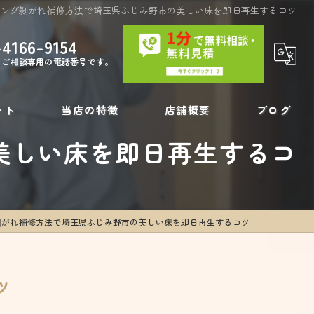
リング剝がれ補修方法で埼玉県ふじみ野市の美しい床を即日再生するコツ
-4166-9154
・ご相談専用の電話番号です。
ート
当店の特徴
店舗概要
ブログ
美しい床を即日再生するコ
内装工事
コラム
壁の穴
剝がれ補修方法で埼玉県ふじみ野市の美しい床を即日再生するコツ
フローリング補修
リペア
ツ
壁紙