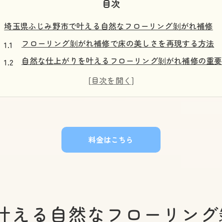
目次
埼玉県ふじみ野市で叶える自然なフローリング剝がれ補修
フローリング剝がれ補修で床の美しさを再現する方法
自然な仕上がりを叶えるフローリング剝がれ補修の重
埼玉県ふじみ野市で信頼のフローリング剝がれ補修を
経年劣化によるフローリング剝がれ補修の基本ポイン
素早く対応できるフローリング剝がれ補修業者の特徴
フローリング剝がれ補修なら美しい床が即日蘇る方法とは
料金はこちら
即日対応のフローリング剝がれ補修が選ばれる理由
フローリング剝がれ補修の流れと所要時間を徹底解説
プロが教えるフローリング剝がれ補修の即効テクニッ
美しさを保つフローリング剝がれ補修の仕上がり基準
叶える自然なフローリング
フローリング剝がれ補修で見た目と耐久性を両立する