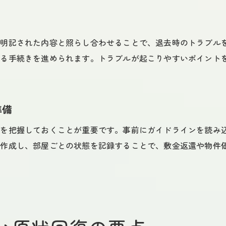
退去時に押さえるべき原状回復の流れ
原状回復工事費用交渉のポイントと注意点
見積や契約書で確認したい主要項目
に明記された内容と照らし合わせることで、退去時のトラブル
原状回復会社とのやり取りで大切なこと
ある手続きを進められます。トラブルが起こりやすいポイント
ガイドライン活用で納得の退去手続き
敷金返還トラブルを防ぐための実践策
原状回復ガイドラインで敷金返還を有利に
準備
賃貸原状回復費用と敷金精算の関係を理解
場を把握しておくことが重要です。事前にガイドラインを読み
敷金トラブルを防ぐ原状回復会社選び
を作成し、部屋ごとの状態を記録することで、敷金返還や物件
見積と費用相場の明確化で安心退去
。
原状回復工事内容を正しく記録する方法
ガイドラインを活用した交渉術の実例
費用相場とガイドラインから学ぶ安心退去