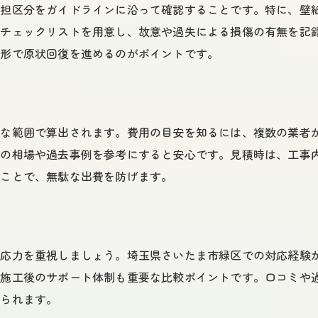
負担区分をガイドラインに沿って確認することです。特に、壁
賃貸物件ごとの原状回復単価を把握する
。チェックリストを用意し、故意や過失による損傷の有無を記
原状回復会社の提案内容を冷静に比較
る形で原状回復を進めるのがポイントです。
費用とガイドラインで選ぶ最善の業者
原状回復工事費用が高くなる理由を探る
原状回復ガイドラインから見る費用増加要因
正な範囲で算出されます。費用の目安を知るには、複数の業者
原状回復工事費用が高額になる主な理由
域の相場や過去事例を参考にすると安心です。見積時は、工事
賃貸原状回復の工事単価と作業範囲の関係
ることで、無駄な出費を防げます。
原状回復会社の見積が高い場合の確認点
埼玉県における原状回復費用相場の特徴
費用高騰を防ぐガイドラインの活用術
対応力を重視しましょう。埼玉県さいたま市緑区での対応経験
ガイドラインに沿った正しい手続き方法
や施工後のサポート体制も重要な比較ポイントです。口コミや
原状回復ガイドラインの正しい手順を解説
せられます。