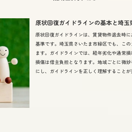
ガイドライン活用で費用トラブルを防ぐ方法
マンションの原状回復相場も正しく把握
原状回復ガイドラインの基本と埼玉
原状回復費用を抑えるためのコツとは
原状回復ガイドラインは、賃貸物件退去時に
原状回復ガイドライン活用でコスト削減
基準です。埼玉県さいたま市緑区でも、この
適正価格の原状回復工事見積を得る方法
ます。ガイドラインでは、経年劣化や通常損
原状回復工事費用を比較し無駄を省く
損傷は借主負担となります。地域ごとに微妙
賃貸物件の原状回復単価を抑える工夫
にし、ガイドラインを正しく理解することが
信頼できる原状回復会社選びのコツ
費用相場を理解して安心して退去する
工事見積の比較で納得できる選択を
原状回復ガイドラインと見積のポイント
原状回復工事費用の比較で適正価格を知る
原状回復工事の見積項目と内訳の見方