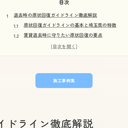
目次
退去時の原状回復ガイドライン徹底解説
原状回復ガイドラインの基本と埼玉県の特徴
賃貸退去時に守りたい原状回復の要点
原状回復工事費用と見積の適正な目安
埼玉県の原状回復会社選びの注意点
原状回復ガイドラインでトラブル回避
費用相場とガイドラインから見る退去準備
施工事例集
賃貸物件で失敗しない原状回復の要点
原状回復ガイドラインに基づく賃貸管理術
原状回復工事の単価目安と適正費用の判断
原状回復会社の選び方と信頼性の見極め方
イドライン徹底解説
賃貸物件での原状回復工事内容を解説