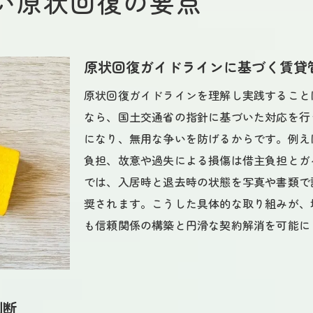
い原状回復の要点
原状回復ガイドラインで費用相場を把握
納得の退去には見積比較が不可欠
原状回復工事費用と相場の関係性を解説
原状回復ガイドラインに基づく賃貸
埼玉県の原状回復会社選びで失敗しない
原状回復ガイドラインを理解し実践すること
費用トラブルを回避するガイドライン活用
なら、国土交通省の指針に基づいた対応を行
安心して退去するためのチェックポイント
になり、無用な争いを防げるからです。例え
負担、故意や過失による損傷は借主負担とガ
では、入居時と退去時の状態を写真や書類で
奨されます。こうした具体的な取り組みが、
も信頼関係の構築と円滑な契約解消を可能に
判断