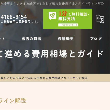
復を埼玉県さいたま市緑区で安心して進める費用相場とガイドライン解説
-4166-9154
・ご相談専用の電話番号です。
ート
当店の特徴
店舗概要
ブログ
て進める費用相場とガイド
内装工事
コラム
壁の穴
玉県さいたま市緑区で安心して進める費用相場とガイドライン解説
フローリング補修
リペア
ライン解説
壁紙