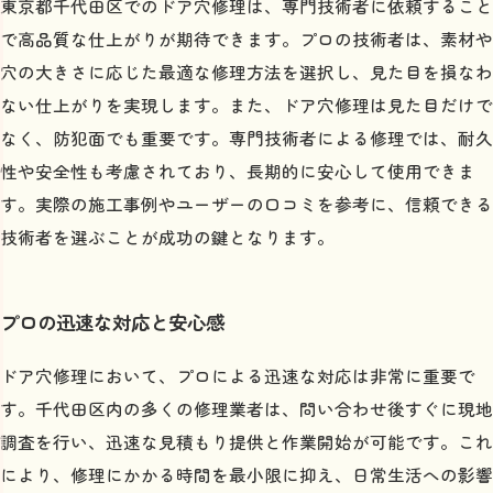
東京都千代田区でのドア穴修理は、専門技術者に依頼すること
比較
で高品質な仕上がりが期待できます。プロの技術者は、素材や
プロに依頼する場合のメリットとデメリット
穴の大きさに応じた最適な修理方法を選択し、見た目を損なわ
DIYの利点と課題
ない仕上がりを実現します。また、ドア穴修理は見た目だけで
時間とコストの比較
なく、防犯面でも重要です。専門技術者による修理では、耐久
安全性と耐久性の違い
性や安全性も考慮されており、長期的に安心して使用できま
す。実際の施工事例やユーザーの口コミを参考に、信頼できる
修理の難易度と自信の有無
技術者を選ぶことが成功の鍵となります。
結論：どちらを選ぶべきか
千代田区の評判の良いドア修理業者の選び方
信頼できる業者の特徴
プロの迅速な対応と安心感
口コミで選ぶ優良業者
ドア穴修理において、プロによる迅速な対応は非常に重要で
価格だけで選ばない理由
す。千代田区内の多くの修理業者は、問い合わせ後すぐに現地
アフターサービスの充実度
調査を行い、迅速な見積もり提供と作業開始が可能です。これ
業者の実績と経験をチェック
により、修理にかかる時間を最小限に抑え、日常生活への影響