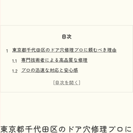
目次
東京都千代田区のドア穴修理プロに頼むべき理由
専門技術者による高品質な修理
プロの迅速な対応と安心感
保証付きサービスで安心
長期的なメンテナンスの視点
プロとDIYのコスト比較
プロの施工事例から学ぶ
DIYでのドア穴修理方法ステップバイステップガイド
東京都千代田区のドア穴修理プロに
必要な道具と材料のリスト