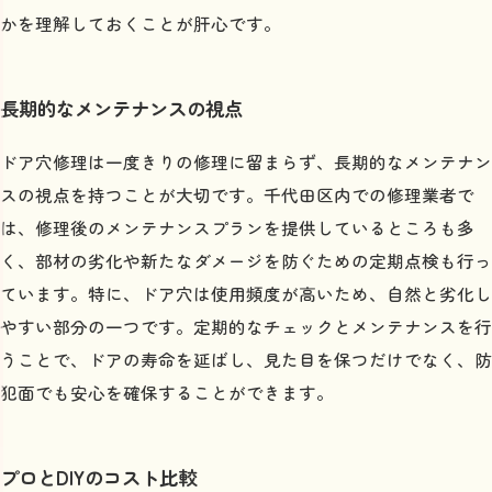
事例をもとにしたDIY改善策
かを理解しておくことが肝心です。
失敗を防ぐための準備と工夫
口コミから見る千代田区のドア穴修理事情
長期的なメンテナンスの視点
利用者の声を活かした業者選び
口コミで分かる業者の評判
ドア穴修理は一度きりの修理に留まらず、長期的なメンテナン
費用対効果を検証する
スの視点を持つことが大切です。千代田区内での修理業者で
は、修理後のメンテナンスプランを提供しているところも多
問題の早期発見と解決策
く、部材の劣化や新たなダメージを防ぐための定期点検も行っ
地域特有の修理事情
ています。特に、ドア穴は使用頻度が高いため、自然と劣化し
口コミで見えるトラブルと対策
やすい部分の一つです。定期的なチェックとメンテナンスを行
うことで、ドアの寿命を延ばし、見た目を保つだけでなく、防
犯面でも安心を確保することができます。
プロとDIYのコスト比較