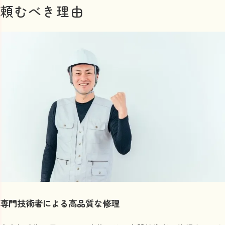
頼むべき理由
穴の大きさに応じた修理方法
パテの塗り方と仕上げ
自力修理のメリットと注意点
防犯性を高めるDIYテクニック
DIYの成功事例と失敗事例
ドア穴修理費用の相場と見積もりのポイント
修理費用の基本的な要素
千代田区の平均修理費用を知る
見積もりの注意点と隠れた費用
費用を抑えるためのコツ
コストに見合った修理の質
相場を比較して業者を選ぶ
専門技術者による高品質な修理
プロとDIYどちらが良い？ドア穴修理の選択肢を徹底