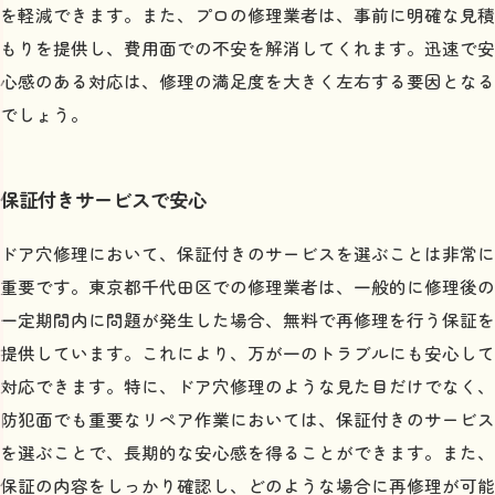
訪問見積もりの際の確認ポイント
を軽減できます。また、プロの修理業者は、事前に明確な見積
もりを提供し、費用面での不安を解消してくれます。迅速で安
ドア穴修理で見た目と防犯性を取り戻そう
心感のある対応は、修理の満足度を大きく左右する要因となる
修理後の美観を保つために
でしょう。
防犯性を高める修理の重要性
古いドアを最新技術で蘇らせる
保証付きサービスで安心
修理がもたらす安心感
防犯製品の追加で更なる安心を
ドア穴修理において、保証付きのサービスを選ぶことは非常に
修理後のメンテナンス方法
重要です。東京都千代田区での修理業者は、一般的に修理後の
実際の事例で学ぶドア穴修理の成功と失敗
一定期間内に問題が発生した場合、無料で再修理を行う保証を
成功事例から学ぶ修理のポイント
提供しています。これにより、万が一のトラブルにも安心して
対応できます。特に、ドア穴修理のような見た目だけでなく、
失敗事例に学ぶ注意点
防犯面でも重要なリペア作業においては、保証付きのサービス
プロのアドバイスを活かす
を選ぶことで、長期的な安心感を得ることができます。また、
実際の修理過程をレビュー
保証の内容をしっかり確認し、どのような場合に再修理が可能