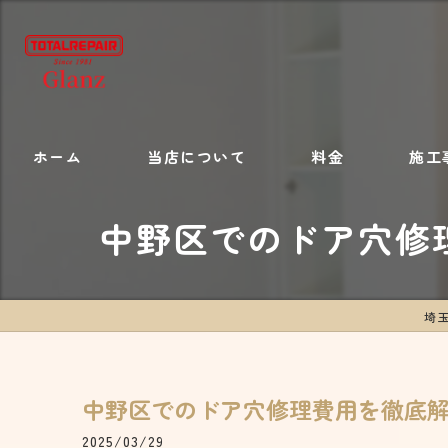
ホーム
当店について
料金
施工
中野区でのドア穴修
施工内容
埼玉
中野区でのドア穴修理費用を徹底
2025/03/29