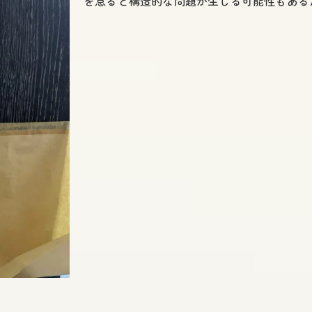
を怠ると構造的な問題が生じる可能性もある
口コミと評判の活用法
業者が提供する保証とサービス内容
価格と品質のバランスを取る方法
相談時に質問すべき点
業者選びで避けるべき落とし穴
自分でできるドア穴修理方法安全性と効果を考える
DIY修理の基本ステップと必要な道具
小さな穴を簡単に直す方法
大きな穴の修理に必要な技術
自力で修理する際のリスクとその対策
安全性を確保するためのポイント
失敗を防ぐためのDIYの注意事項
費用を抑えるドア穴修理のテクニック中野区編