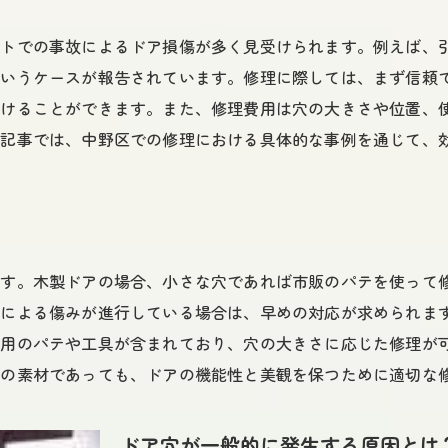
安価な材料で効果的な修理をする方法
ートでの事故によるドア損傷が多く見受けられます。例えば、
中古のドア部品を活用するメリット
というケースが報告されています。修理に際しては、まず信頼
修理時期を選ぶことでのコスト削減
つけることができます。また、修理費用は穴の大きさや位置、
複数業者の見積もりを比較
本記事では、中野区での修理における具体的な事例を通じて、
割引やキャンペーン情報のチェック
自力でできる部分と業者依頼の使い分け
中野区のドア穴修理体験談おすすめ業者とDIYの実際
中野区での修理成功事例
です。木製ドアの場合、小さな穴であれば市販のパテを使って
業者に依頼した際の体験談
気による傷みが進行している場合は、早めの対応が求められま
DIY修理の成功と失敗の例
修用のパテや工具が含まれており、穴の大きさに応じた修理が
お客様の声とそのまなざし
どの素材であっても、ドアの機能性と美観を保つために適切な
修理後の満足度調査から学ぶこと
地域のおすすめ業者リスト
ドア穴が一般的に発生する原因とは