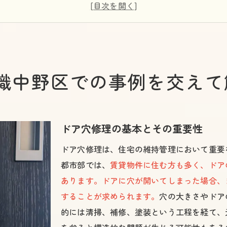
異なるドア素材による修理方法の違い
ドア穴が一般的に発生する原因とは？
修理前に知っておくべき中野区の法律
自分で修理する場合の注意点
識中野区での事例を交えて
中野区のドア穴修理費用相場を徹底調査実際の価格は？
中野区でのドア穴修理費用の最新情報
材料費と作業費の内訳
ドアタイプ別の修理費用の比較
ドア穴修理の基本とその重要性
業者による費用の違い
ドア穴修理は、住宅の維持管理において重要
費用見積もりを依頼する際のポイント
都市部では、
賃貸物件に住む方も多く、ドア
コストを抑えるための工夫
あります。ドアに穴が開いてしまった場合、
することが求められます。
穴の大きさやドア
ドア穴修理業者の選び方中野区で失敗しないコツ
的には清掃、補修、塗装という工程を経て、
信頼できる業者を選ぶための基準