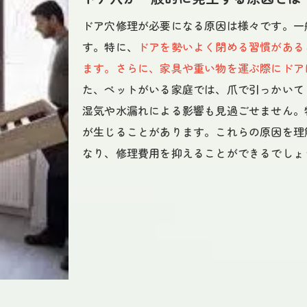
ドア穴修理にかかる時間と費用中野区での具体例
ドア穴修理が必要になる原因は様々です。一
修理に必要な平均時間の概算
す。特に、
ドアを勢いよく閉める習慣がある
時間帯による費用変動のケーススタディ
ます。さらに、家具や重い物を運ぶ際にドア
た、ペットがいる家庭では、爪で引っかいて
緊急修理と通常修理の違い
湿気や水漏れによる影響も見過ごせません。
業者選定による時間の短縮方法
が生じることがあります。これらの原因を理
自分で修理する際の時間見積もり
なり、修理費用を抑えることができるでしょ
時間と費用を両立するための工夫
中野区でのドア穴修理専門業者の選び方と比較ポイント
専門業者の特徴とその強み
サービス内容と価格の比較一覧
実績と経験の確認方法
依頼前に確認すべき契約内容
地元業者と大手業者の違い