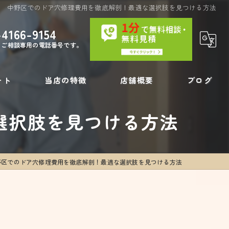
中野区でのドア穴修理費用を徹底解剖！最適な選択肢を見つける方法
-4166-9154
・ご相談専用の電話番号です。
ート
当店の特徴
店舗概要
ブログ
選択肢を見つける方法
内装工事
コラム
壁の穴
野区でのドア穴修理費用を徹底解剖！最適な選択肢を見つける方法
フローリング補修
リペア
壁紙