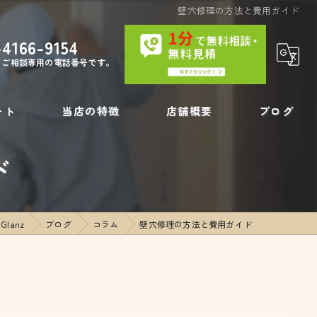
壁穴修理の方法と費用ガイド
-4166-9154
・ご相談専用の電話番号です。
ート
当店の特徴
店舗概要
ブログ
ド
内装工事
コラム
壁の穴
lanz
ブログ
コラム
壁穴修理の方法と費用ガイド
フローリング補修
リペア
壁紙