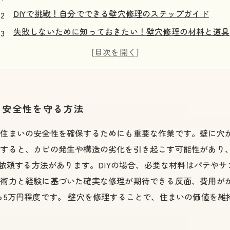
DIYで挑戦！自分でできる壁穴修理のステップガイド
失敗しないために知っておきたい！壁穴修理の材料と道具
専門業者に依頼するメリットとは？手間を省く壁穴修理
壁穴修理の費用相場を徹底解説！業者選びのポイント
痛い出費を抑える！自分でできる壁穴修理の裏技
壁穴修理の総まとめ！あなたに最適な解決法を見つけよう
と安全性を守る方法
、住まいの安全性を確保するためにも重要な作業です。壁に穴
置すると、カビの発生や構造の劣化を引き起こす可能性があり
に依頼する方法があります。DIYの場合、必要な材料はパテや
技術力と経験に基づいた確実な修理が期待できる反面、費用が
ら5万円程度です。 壁穴を修理することで、住まいの価値を