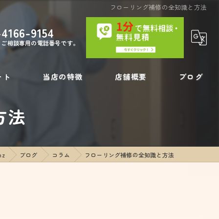
フローリング補修の全知識と方法
-4166-9154
・ご相談専用の電話番号です。
ート
当店の特徴
店舗概要
ブログ
方法
内装工事
コラム
壁の穴
nz
ブログ
コラム
フローリング補修の全知識と方法
フローリング補修
リペア
壁紙