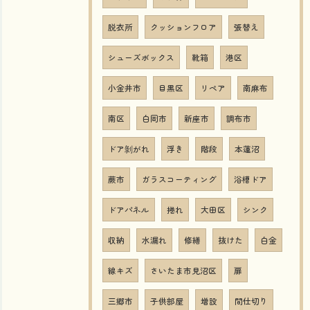
脱衣所
クッションフロア
張替え
シューズボックス
靴箱
港区
小金井市
目黒区
リペア
南麻布
南区
白岡市
新座市
調布市
ドア剝がれ
浮き
階段
本蓮沼
蕨市
ガラスコーティング
浴槽ドア
ドアパネル
捲れ
大田区
シンク
収納
水漏れ
修繕
抜けた
白金
線キズ
さいたま市見沼区
扉
三郷市
子供部屋
増設
間仕切り