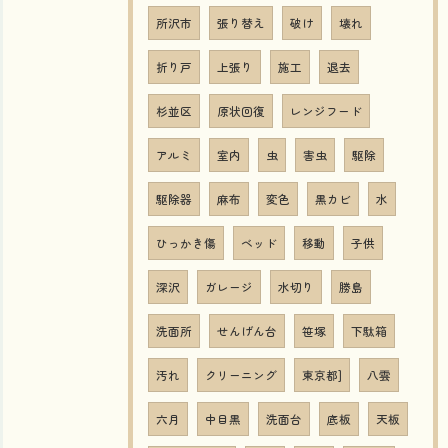
所沢市
張り替え
破け
壊れ
折り戸
上張り
施工
退去
杉並区
原状回復
レンジフード
アルミ
室内
虫
害虫
駆除
駆除器
麻布
変色
黒カビ
水
ひっかき傷
ベッド
移動
子供
深沢
ガレージ
水切り
勝島
洗面所
せんげん台
笹塚
下駄箱
汚れ
クリーニング
東京都]
八雲
六月
中目黒
洗面台
底板
天板