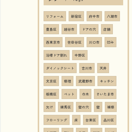
リフォーム
新宿区
府中市
八潮市
豊島区
越谷市
ドアの穴
店舗
西東京市
世田谷区
川口市
凹み
浴槽ドア割れ
中野区
ダイノックシート
吉川市
天井
文京区
修理
武蔵野市
キッチン
板橋区
ペット
巾木
さいたま市
欠け
練馬区
壁の穴
壁
補修
フローリング
床
台東区
品川区