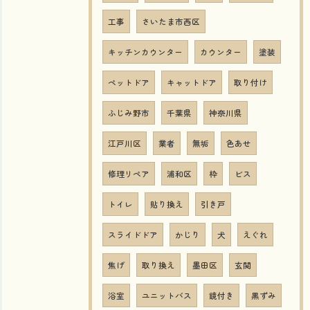
工事
さいたま市西区
キッチンカウンター
カウンター
塗装
ペットドア
キャットドア
取り付け
ふじみ野市
千葉県
神奈川県
江戸川区
業者
無垢
色あせ
修理リペア
浦和区
枠
ビス
トイレ
貼り換え
引き戸
スライドドア
かじり
犬
えぐれ
焦げ
取り換え
墨田区
玄関
浴室
ユニットバス
鏡付き
黒ずみ