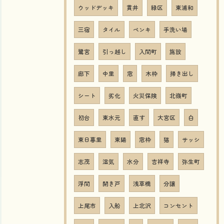
ウッドデッキ
貫井
緑区
東浦和
三宿
タイル
ペンキ
手洗い場
鷺宮
引っ越し
入間町
施設
廊下
中里
窓
木枠
掃き出し
シート
劣化
火災保険
北嶺町
初台
東水元
直す
大宮区
白
東日暮里
東陽
窓枠
猫
サッシ
志茂
湿気
水分
吉祥寺
弥生町
浮間
開き戸
浅草橋
分譲
上尾市
入船
上北沢
コンセント