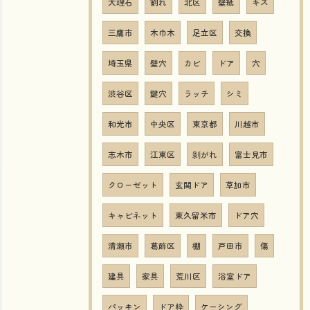
大理石
割れ
北区
壁紙
キズ
三鷹市
木巾木
足立区
交換
埼玉県
壁穴
カビ
ドア
穴
渋谷区
鍵穴
ラッチ
シミ
和光市
中央区
東京都
川越市
志木市
江東区
剝がれ
富士見市
クローゼット
玄関ドア
草加市
キャビネット
東久留米市
ドア穴
清瀬市
葛飾区
棚
戸田市
傷
建具
家具
荒川区
浴室ドア
パッキン
ドア枠
ケーシング