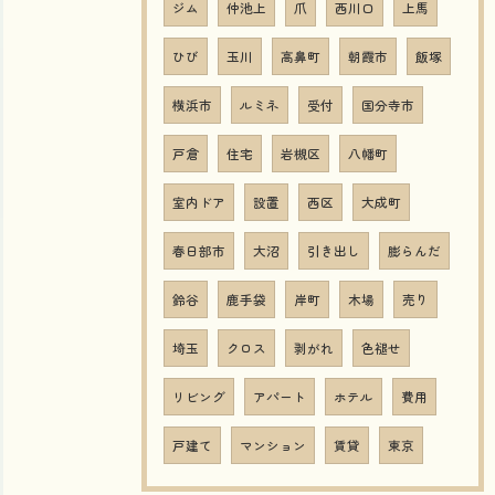
ジム
仲池上
爪
西川口
上馬
ひび
玉川
高鼻町
朝霞市
飯塚
横浜市
ルミネ
受付
国分寺市
戸倉
住宅
岩槻区
八幡町
室内ドア
設置
西区
大成町
春日部市
大沼
引き出し
膨らんだ
鈴谷
鹿手袋
岸町
木場
売り
埼玉
クロス
剥がれ
色褪せ
リビング
アパート
ホテル
費用
戸建て
マンション
賃貸
東京