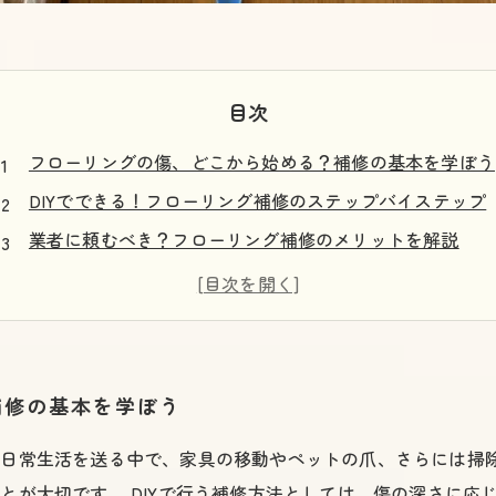
目次
フローリングの傷、どこから始める？補修の基本を学ぼう
DIYでできる！フローリング補修のステップバイステップ
業者に頼むべき？フローリング補修のメリットを解説
補修にかかる費用はどのくらい？相場と賢い選び方
注意が必要なフローリング補修のポイントとは
美しいフローリングを取り戻すための道筋
快適な住環境を実現するためのフローリング補修ガイド
補修の基本を学ぼう
。日常生活を送る中で、家具の移動やペットの爪、さらには掃
とが大切です。 DIYで行う補修方法としては、傷の深さに応