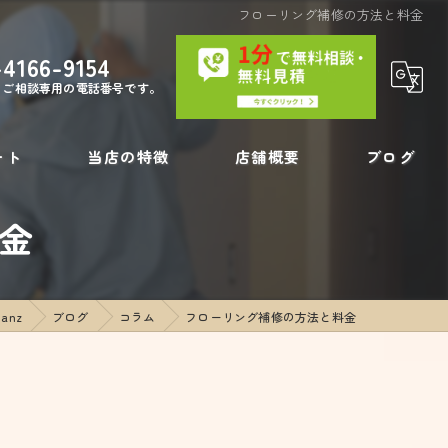
フローリング補修の方法と料金
-4166-9154
・ご相談専用の電話番号です。
ート
当店の特徴
店舗概要
ブログ
金
内装工事
コラム
壁の穴
anz
ブログ
コラム
フローリング補修の方法と料金
フローリング補修
リペア
壁紙